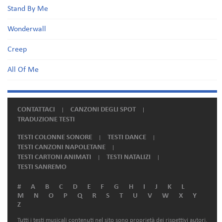
Stand By Me
Wonderwall
Creep
All Of Me
CONTATTACI
CANZONI DEGLI SPOT
TRADUZIONE TESTI
TESTI COLONNE SONORE
TESTI DANCE
TESTI CANZONI NAPOLETANE
TESTI CARTONI ANIMATI
TESTI NATALIZI
TESTI SANREMO
#
A
B
C
D
E
F
G
H
I
J
K
L
M
N
O
P
Q
R
S
T
U
V
W
X
Y
Z
Tutti i testi musicali contenuti nel sito sono proprietà dei rispettivi autori.