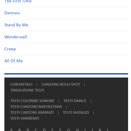
The First Time
Demons
Stand By Me
Wonderwall
Creep
All Of Me
CONTATTACI
CANZONI DEGLI SPOT
TRADUZIONE TESTI
TESTI COLONNE SONORE
TESTI DANCE
TESTI CANZONI NAPOLETANE
TESTI CARTONI ANIMATI
TESTI NATALIZI
TESTI SANREMO
#
A
B
C
D
E
F
G
H
I
J
K
L