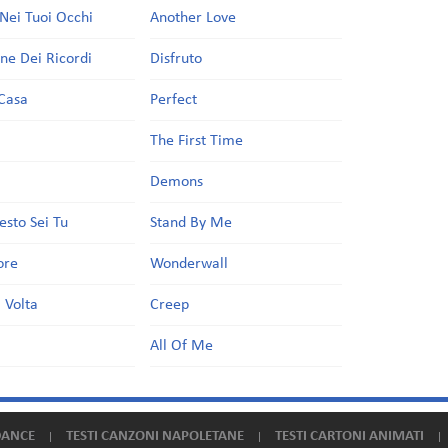
Nei Tuoi Occhi
Another Love
one Dei Ricordi
Disfruto
Casa
Perfect
a
The First Time
Demons
esto Sei Tu
Stand By Me
ore
Wonderwall
 Volta
Creep
All Of Me
DANCE
TESTI CANZONI NAPOLETANE
TESTI CARTONI ANIMATI