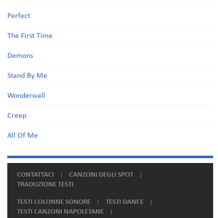
Perfect
The First Time
Demons
Stand By Me
Wonderwall
Creep
All Of Me
CONTATTACI
CANZONI DEGLI SPOT
TRADUZIONE TESTI
TESTI COLONNE SONORE
TESTI DANCE
TESTI CANZONI NAPOLETANE