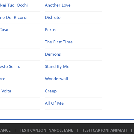
Nei Tuoi Occhi
Another Love
one Dei Ricordi
Disfruto
Casa
Perfect
a
The First Time
Demons
esto Sei Tu
Stand By Me
ore
Wonderwall
 Volta
Creep
All Of Me
DANCE
TESTI CANZONI NAPOLETANE
TESTI CARTONI ANIMATI