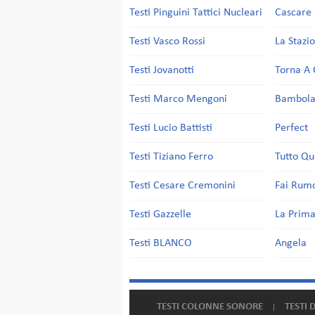
Testi Pinguini Tattici Nucleari
Cascare 
Testi Vasco Rossi
La Stazi
Testi Jovanotti
Torna A 
Testi Marco Mengoni
Bambol
Testi Lucio Battisti
Perfect
Testi Tiziano Ferro
Tutto Qu
Testi Cesare Cremonini
Fai Rum
Testi Gazzelle
La Prima
Testi BLANCO
Angela
TESTI COLONNE SONORE
TESTI 