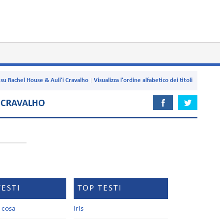
 su Rachel House & Auli'i Cravalho
Visualizza l'ordine alfabetico dei titoli
I CRAVALHO
TESTI
TOP TESTI
a cosa
Iris