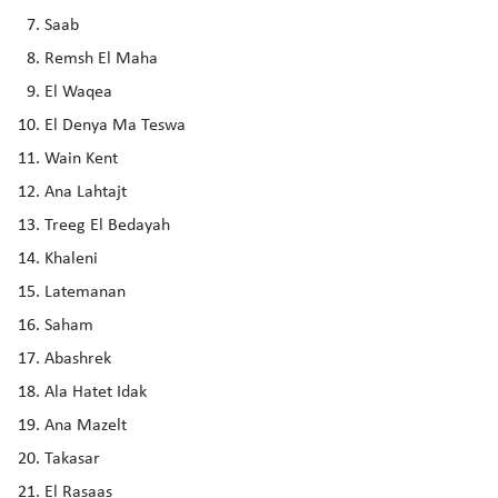
Saab
Remsh El Maha
El Waqea
El Denya Ma Teswa
Wain Kent
Ana Lahtajt
Treeg El Bedayah
Khaleni
Latemanan
Saham
Abashrek
Ala Hatet Idak
Ana Mazelt
Takasar
El Rasaas