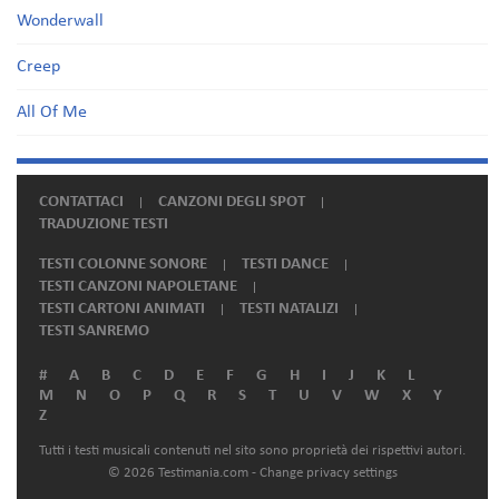
Wonderwall
Creep
All Of Me
CONTATTACI
CANZONI DEGLI SPOT
TRADUZIONE TESTI
TESTI COLONNE SONORE
TESTI DANCE
TESTI CANZONI NAPOLETANE
TESTI CARTONI ANIMATI
TESTI NATALIZI
TESTI SANREMO
#
A
B
C
D
E
F
G
H
I
J
K
L
M
N
O
P
Q
R
S
T
U
V
W
X
Y
Z
Tutti i testi musicali contenuti nel sito sono proprietà dei rispettivi autori.
© 2026 Testimania.com -
Change privacy settings