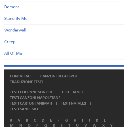
Demons
Stand By Me
Wonderwall
Creep
All Of Me
CONTATTACI
CANZONI DEGLI SPOT
TRADUZIONE TESTI
TESTI COLONNE SONORE
TESTI DANCE
TESTI CANZONI NAPOLETANE
TESTI CARTONI ANIMATI
TESTI NATALIZI
TESTI SANREMO
#
A
B
C
D
E
F
G
H
I
J
K
L
M
N
O
P
Q
R
S
T
U
V
W
X
Y