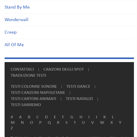
Stand By Me
Wonderwall
Creep
All Of Me
CONTATTACI
CANZONI DEGLI SPOT
TRADUZIONE TESTI
TESTI COLONNE SONORE
TESTI DANCE
TESTI CANZONI NAPOLETANE
TESTI CARTONI ANIMATI
TESTI NATALIZI
TESTI SANREMO
#
A
B
C
D
E
F
G
H
I
J
K
L
M
N
O
P
Q
R
S
T
U
V
W
X
Y
Z