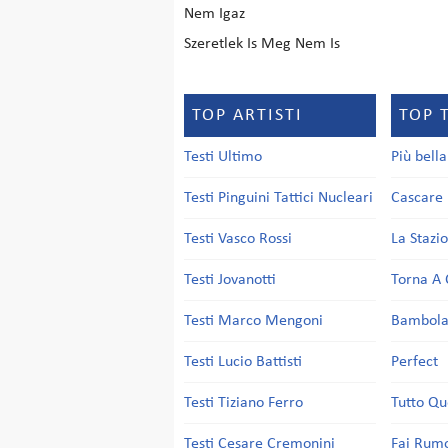
Nem Igaz
Szeretlek Is Meg Nem Is
TOP ARTISTI
TOP 
Testi Ultimo
Più bell
Testi Pinguini Tattici Nucleari
Cascare 
Testi Vasco Rossi
La Stazi
Testi Jovanotti
Torna A 
Testi Marco Mengoni
Bambol
Testi Lucio Battisti
Perfect
Testi Tiziano Ferro
Tutto Qu
Testi Cesare Cremonini
Fai Rum