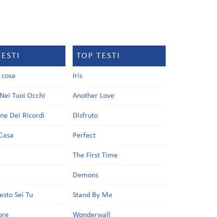
TESTI
TOP TESTI
a cosa
Iris
Nei Tuoi Occhi
Another Love
one Dei Ricordi
Disfruto
Casa
Perfect
a
The First Time
Demons
esto Sei Tu
Stand By Me
ore
Wonderwall