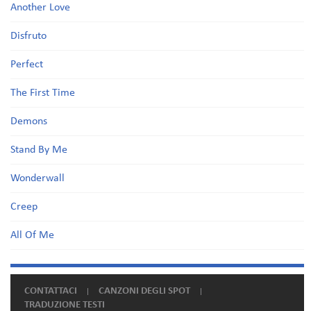
Another Love
Disfruto
Perfect
The First Time
Demons
Stand By Me
Wonderwall
Creep
All Of Me
CONTATTACI
CANZONI DEGLI SPOT
TRADUZIONE TESTI