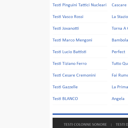
Testi Pinguini Tattici Nucleari
Cascare 
Testi Vasco Rossi
La Stazi
Testi Jovanotti
Torna A 
Testi Marco Mengoni
Bambol
Testi Lucio Battisti
Perfect
Testi Tiziano Ferro
Tutto Qu
Testi Cesare Cremonini
Fai Rum
Testi Gazzelle
La Prima
Testi BLANCO
Angela
TESTI COLONNE SONORE
TESTI 