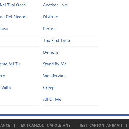
Nei Tuoi Occhi
Another Love
one Dei Ricordi
Disfruto
Casa
Perfect
a
The First Time
Demons
esto Sei Tu
Stand By Me
ore
Wonderwall
 Volta
Creep
All Of Me
DANCE
TESTI CANZONI NAPOLETANE
TESTI CARTONI ANIMATI