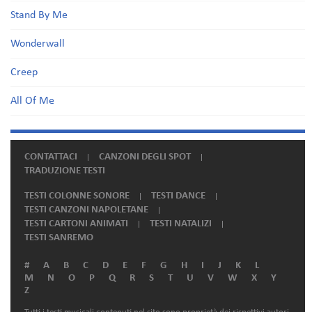
Stand By Me
Wonderwall
Creep
All Of Me
CONTATTACI
CANZONI DEGLI SPOT
TRADUZIONE TESTI
TESTI COLONNE SONORE
TESTI DANCE
TESTI CANZONI NAPOLETANE
TESTI CARTONI ANIMATI
TESTI NATALIZI
TESTI SANREMO
#
A
B
C
D
E
F
G
H
I
J
K
L
M
N
O
P
Q
R
S
T
U
V
W
X
Y
Z