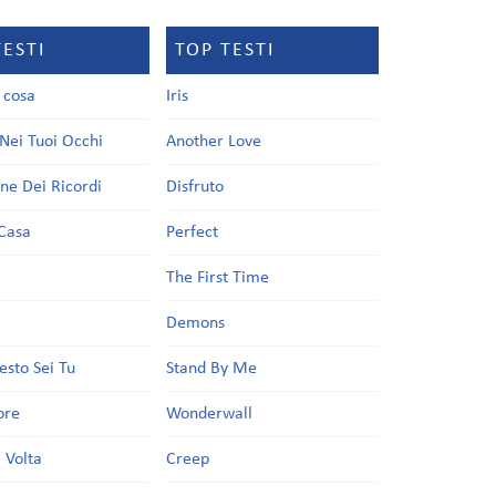
TESTI
TOP TESTI
a cosa
Iris
Nei Tuoi Occhi
Another Love
one Dei Ricordi
Disfruto
Casa
Perfect
a
The First Time
Demons
esto Sei Tu
Stand By Me
ore
Wonderwall
 Volta
Creep