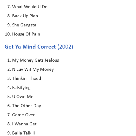
What Would U Do
Back Up Plan
She Gangsta
House Of Pain
Get Ya Mind Correct
(2002)
My Money Gets Jealous
N Luv Wit My Money
Thinkin' Thoed
Falsifying
U Owe Me
The Other Day
Game Over
I Wanna Get
Balla Talk Ii