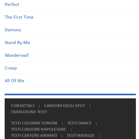
Perfect
The First Time
Demons
Stand By Me
Wonderwall
Creep
All Of Me
CONTATTACI
CANZONI DEGLI SPOT
TRADUZIONE TESTI
TESTI COLONNE SONORE
TESTI DANCE
TESTI CANZONI NAPOLETANE
TESTI CARTONI ANIMATI
TESTI NATALIZI