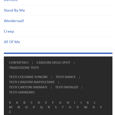
Demons
Stand By Me
Wonderwall
Creep
All Of Me
CONTATTACI
CANZONI DEGLI SPOT
TRADUZIONE TESTI
TESTI COLONNE SONORE
TESTI DANCE
TESTI CANZONI NAPOLETANE
TESTI CARTONI ANIMATI
TESTI NATALIZI
TESTI SANREMO
#
A
B
C
D
E
F
G
H
I
J
K
L
M
N
O
P
Q
R
S
T
U
V
W
X
Y
Z