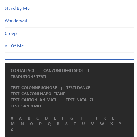
Stand By Me
Wonderwall
Creep
All Of Me
CONTATTACI
CANZONI DEGLI SPOT
TRADUZIONE TESTI
TESTI COLONNE SONORE
TESTI DANCE
TESTI CANZONI NAPOLETANE
TESTI CARTONI ANIMATI
TESTI NATALIZI
TESTI SANREMO
#
A
B
C
D
E
F
G
H
I
J
K
L
M
N
O
P
Q
R
S
T
U
V
W
X
Y
Z