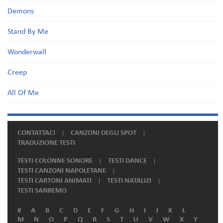
Demons
Stand By Me
Wonderwall
Creep
All Of Me
CONTATTACI
CANZONI DEGLI SPOT
TRADUZIONE TESTI
TESTI COLONNE SONORE
TESTI DANCE
TESTI CANZONI NAPOLETANE
TESTI CARTONI ANIMATI
TESTI NATALIZI
TESTI SANREMO
#
A
B
C
D
E
F
G
H
I
J
K
L
M
N
O
P
Q
R
S
T
U
V
W
X
Y