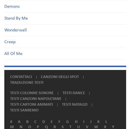
Demons
Stand By Me
Wonderwall
Creep
All Of Me
CONTATTACI
CANZONI DEGLI SPOT
TRADUZIONE TESTI
TESTI COLONNE SONORE
TESTI DANCE
TESTI CANZONI NAPOLETANE
TESTI CARTONI ANIMATI
TESTI NATALIZI
TESTI SANREMO
#
A
B
C
D
E
F
G
H
I
J
K
L
M
N
O
P
Q
R
S
T
U
V
W
X
Y