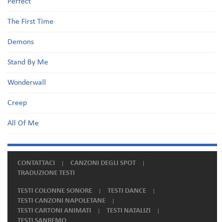
Perfect
The First Time
Demons
Stand By Me
Wonderwall
Creep
All Of Me
CONTATTACI
CANZONI DEGLI SPOT
TRADUZIONE TESTI
TESTI COLONNE SONORE
TESTI DANCE
TESTI CANZONI NAPOLETANE
TESTI CARTONI ANIMATI
TESTI NATALIZI
TESTI SANREMO