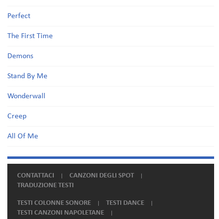
Perfect
The First Time
Demons
Stand By Me
Wonderwall
Creep
All Of Me
CONTATTACI
CANZONI DEGLI SPOT
TRADUZIONE TESTI
TESTI COLONNE SONORE
TESTI DANCE
TESTI CANZONI NAPOLETANE