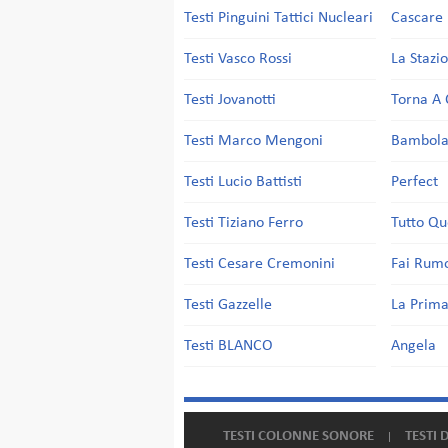
Testi Pinguini Tattici Nucleari
Cascare 
Testi Vasco Rossi
La Stazi
Testi Jovanotti
Torna A 
Testi Marco Mengoni
Bambol
Testi Lucio Battisti
Perfect
Testi Tiziano Ferro
Tutto Qu
Testi Cesare Cremonini
Fai Rum
Testi Gazzelle
La Prima
Testi BLANCO
Angela
TESTI COLONNE SONORE
TESTI 