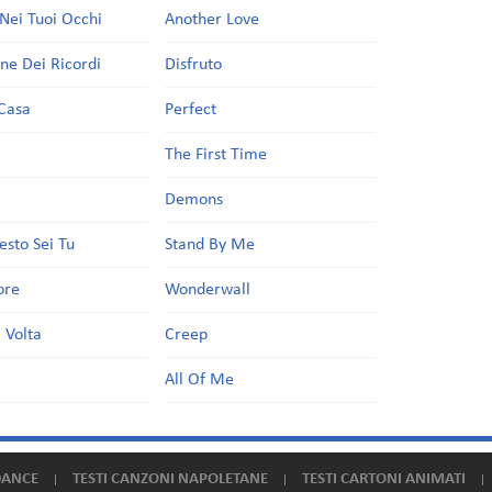
Nei Tuoi Occhi
Another Love
one Dei Ricordi
Disfruto
Casa
Perfect
a
The First Time
Demons
esto Sei Tu
Stand By Me
ore
Wonderwall
 Volta
Creep
All Of Me
DANCE
TESTI CANZONI NAPOLETANE
TESTI CARTONI ANIMATI