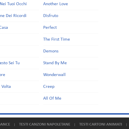
Nei Tuoi Occhi
Another Love
one Dei Ricordi
Disfruto
Casa
Perfect
a
The First Time
Demons
esto Sei Tu
Stand By Me
ore
Wonderwall
 Volta
Creep
All Of Me
DANCE
TESTI CANZONI NAPOLETANE
TESTI CARTONI ANIMATI