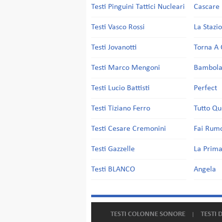
Testi Pinguini Tattici Nucleari
Cascare 
Testi Vasco Rossi
La Stazi
Testi Jovanotti
Torna A 
Testi Marco Mengoni
Bambol
Testi Lucio Battisti
Perfect
Testi Tiziano Ferro
Tutto Qu
Testi Cesare Cremonini
Fai Rum
Testi Gazzelle
La Prima
Testi BLANCO
Angela
TESTI COLONNE SONORE
TESTI 