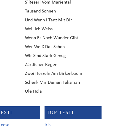
S´Reserl Vom Mariental
Tausend Sonnen
Und Wenn I Tanz Mit Dir
Weil Ich Weiss
Wenn Es Noch Wunder Gibt
Wer Weiß Das Schon
Wir Sind Stark Genug
Zärtlicher Regen
Zwei Herzeln Am Birkenbaum
Schenk Mir Deinen Talisman
Ole Hola
TESTI
TOP TESTI
a cosa
Iris