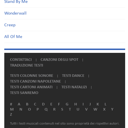
Stand By Me
Wonderwall
Creep
All Of Me
CONTATTACI
CANZONI DEGLI SPOT
TRADUZIONE TESTI
TESTI COLONNE SONORE
TESTI DANCE
TESTI CANZONI NAPOLETANE
TESTI CARTONI ANIMATI
TESTI NATALIZI
TESTI SANREMO
#
A
B
C
D
E
F
G
H
I
J
K
L
M
N
O
P
Q
R
S
T
U
V
W
X
Y
Z
Tutti i testi musicali contenuti nel sito sono proprietà dei rispettivi autori.