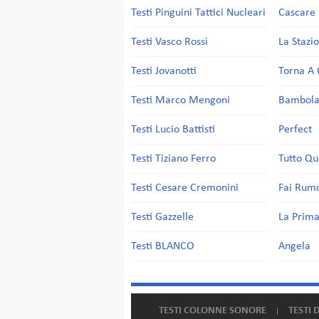
Testi Pinguini Tattici Nucleari
Cascare 
Testi Vasco Rossi
La Stazi
Testi Jovanotti
Torna A 
Testi Marco Mengoni
Bambol
Testi Lucio Battisti
Perfect
Testi Tiziano Ferro
Tutto Qu
Testi Cesare Cremonini
Fai Rum
Testi Gazzelle
La Prima
Testi BLANCO
Angela
TESTI COLONNE SONORE
TESTI 