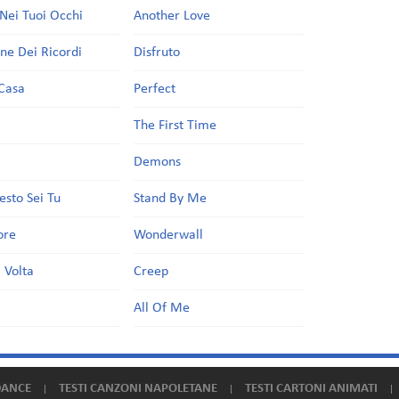
Nei Tuoi Occhi
Another Love
one Dei Ricordi
Disfruto
Casa
Perfect
a
The First Time
Demons
esto Sei Tu
Stand By Me
ore
Wonderwall
 Volta
Creep
All Of Me
DANCE
TESTI CANZONI NAPOLETANE
TESTI CARTONI ANIMATI