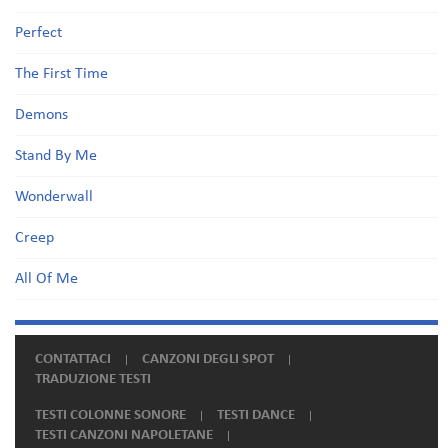
Perfect
The First Time
Demons
Stand By Me
Wonderwall
Creep
All Of Me
CONTATTACI
CANZONI DEGLI SPOT
TRADUZIONE TESTI
TESTI COLONNE SONORE
TESTI DANCE
TESTI CANZONI NAPOLETANE