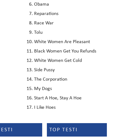
Obama
Reparations
Race War
Tolu
White Women Are Pleasant
Black Women Get You Refunds
White Women Get Cold
Side Pussy
The Corporation
My Dogs
Start A Hoe, Stay A Hoe
I Like Hoes
TESTI
TOP TESTI