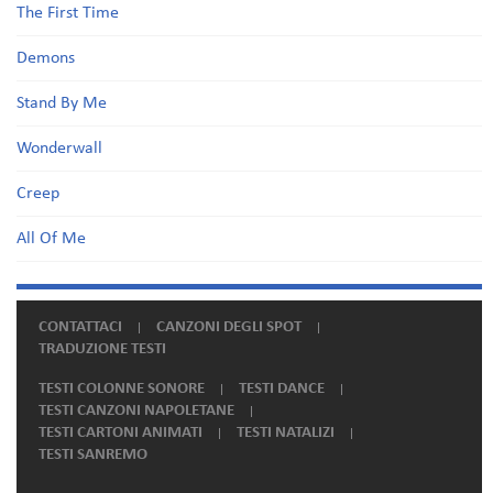
The First Time
Demons
Stand By Me
Wonderwall
Creep
All Of Me
CONTATTACI
CANZONI DEGLI SPOT
TRADUZIONE TESTI
TESTI COLONNE SONORE
TESTI DANCE
TESTI CANZONI NAPOLETANE
TESTI CARTONI ANIMATI
TESTI NATALIZI
TESTI SANREMO