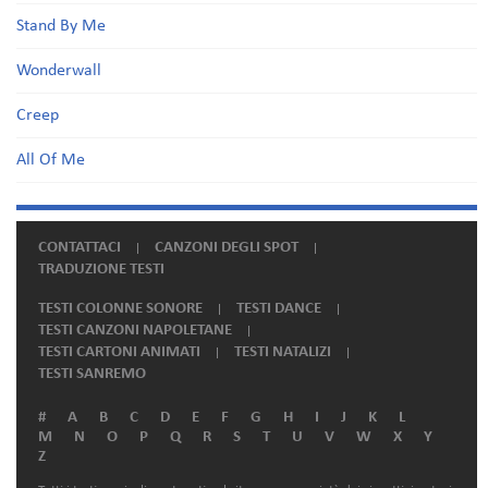
Stand By Me
Wonderwall
Creep
All Of Me
CONTATTACI
CANZONI DEGLI SPOT
TRADUZIONE TESTI
TESTI COLONNE SONORE
TESTI DANCE
TESTI CANZONI NAPOLETANE
TESTI CARTONI ANIMATI
TESTI NATALIZI
TESTI SANREMO
#
A
B
C
D
E
F
G
H
I
J
K
L
M
N
O
P
Q
R
S
T
U
V
W
X
Y
Z