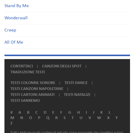
Stand By Me
Wonderwall
Creep
All Of Me
CONTATTACI
CANZONI DEGLI SPOT
TRADUZIONE TESTI
TESTI COLONNE SONORE
TESTI DANCE
TESTI CANZONI NAPOLETANE
TESTI CARTONI ANIMATI
TESTI NATALIZI
TESTI SANREMO
#
A
B
C
D
E
F
G
H
I
J
K
L
M
N
O
P
Q
R
S
T
U
V
W
X
Y
Z
Tutti i testi musicali contenuti nel sito sono proprietà dei rispettivi autori.