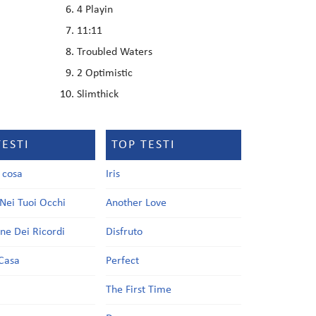
4 Playin
11:11
Troubled Waters
2 Optimistic
Slimthick
TESTI
TOP TESTI
a cosa
Iris
Nei Tuoi Occhi
Another Love
one Dei Ricordi
Disfruto
Casa
Perfect
a
The First Time