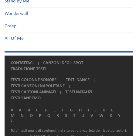
Stand By Me
Wonderwall
Creep
All Of Me
CONTATTACI
CANZONI DEGLI SPOT
TRADUZIONE TESTI
TESTI COLONNE SONORE
TESTI DANCE
TESTI CANZONI NAPOLETANE
TESTI CARTONI ANIMATI
TESTI NATALIZI
TESTI SANREMO
#
A
B
C
D
E
F
G
H
I
J
K
L
M
N
O
P
Q
R
S
T
U
V
W
X
Y
Z
Tutti i testi musicali contenuti nel sito sono proprietà dei rispettivi autori.