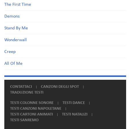
The First Time
Demons
Stand By Me
Wonderwall
Creep
All Of Me
CONTATTACI
CANZONI DEGLI SPOT
TRADUZIONE TESTI
TESTI COLONNE SONORE
TESTI DANCE
TESTI CANZONI NAPOLETANE
TESTI CARTONI ANIMATI
TESTI NATALIZI
TESTI SANREMO