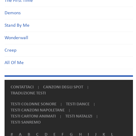
The First Time
Demons
Stand By Me
Wonderwall
Creep
All Of Me
CONTATTACI
CANZONI DEGLI SPOT
TRADUZIONE TESTI
TESTI COLONNE SONORE
TESTI DANCE
TESTI CANZONI NAPOLETANE
TESTI CARTONI ANIMATI
TESTI NATALIZI
TESTI SANREMO
#
A
B
C
D
E
F
G
H
I
J
K
L