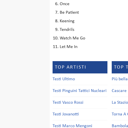
Once
Be Patient
Keening
Tendrils
Watch Me Go
Let Me In
TOP ARTISTI
TOP 
Testi Ultimo
Più bell
Testi Pinguini Tattici Nucleari
Cascare 
Testi Vasco Rossi
La Stazi
Testi Jovanotti
Torna A 
Testi Marco Mengoni
Bambol