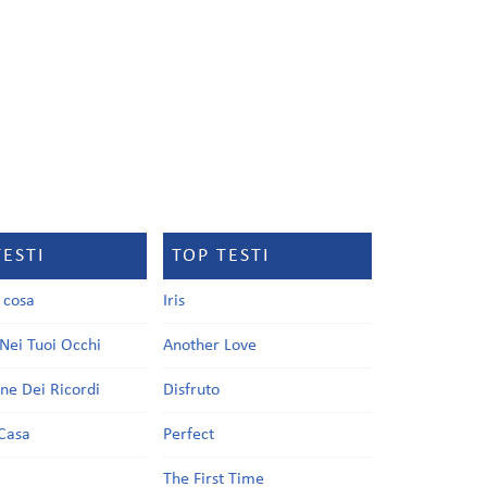
TESTI
TOP TESTI
a cosa
Iris
Nei Tuoi Occhi
Another Love
one Dei Ricordi
Disfruto
Casa
Perfect
a
The First Time