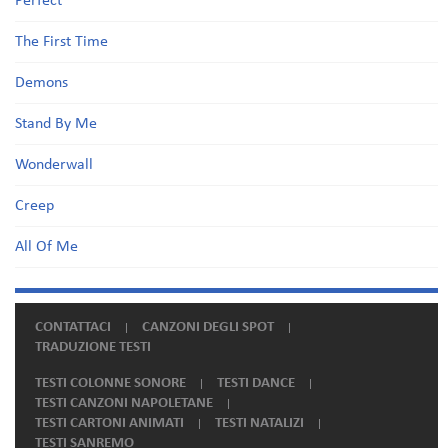
Perfect
The First Time
Demons
Stand By Me
Wonderwall
Creep
All Of Me
CONTATTACI
CANZONI DEGLI SPOT
TRADUZIONE TESTI
TESTI COLONNE SONORE
TESTI DANCE
TESTI CANZONI NAPOLETANE
TESTI CARTONI ANIMATI
TESTI NATALIZI
TESTI SANREMO