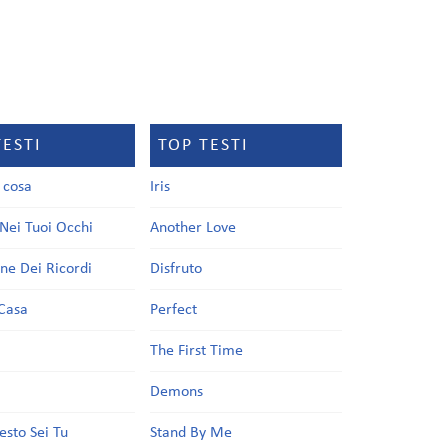
TESTI
TOP TESTI
a cosa
Iris
Nei Tuoi Occhi
Another Love
one Dei Ricordi
Disfruto
Casa
Perfect
a
The First Time
Demons
esto Sei Tu
Stand By Me