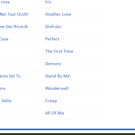
a cosa
Iris
Nei Tuoi Occhi
Another Love
one Dei Ricordi
Disfruto
Casa
Perfect
a
The First Time
Demons
esto Sei Tu
Stand By Me
ore
Wonderwall
 Volta
Creep
All Of Me