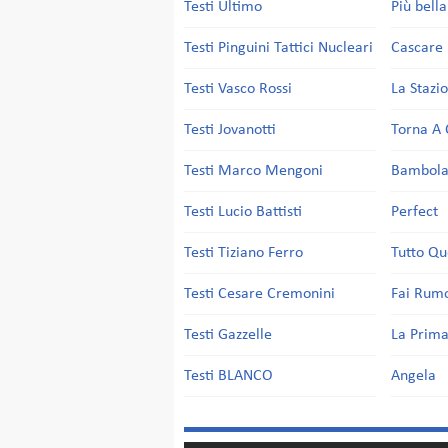
Testi Ultimo
Più bell
Testi Pinguini Tattici Nucleari
Cascare 
Testi Vasco Rossi
La Stazi
Testi Jovanotti
Torna A 
Testi Marco Mengoni
Bambol
Testi Lucio Battisti
Perfect
Testi Tiziano Ferro
Tutto Qu
Testi Cesare Cremonini
Fai Rum
Testi Gazzelle
La Prima
Testi BLANCO
Angela