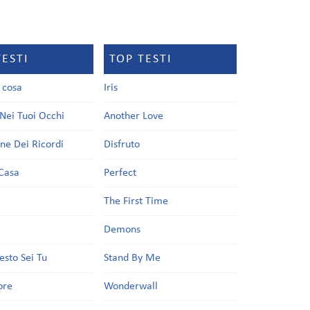
TESTI
TOP TESTI
a cosa
Iris
Nei Tuoi Occhi
Another Love
one Dei Ricordi
Disfruto
Casa
Perfect
a
The First Time
Demons
esto Sei Tu
Stand By Me
ore
Wonderwall