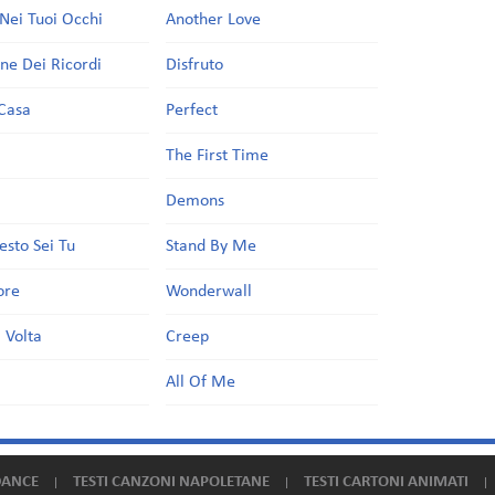
Nei Tuoi Occhi
Another Love
one Dei Ricordi
Disfruto
Casa
Perfect
a
The First Time
Demons
esto Sei Tu
Stand By Me
ore
Wonderwall
 Volta
Creep
All Of Me
DANCE
TESTI CANZONI NAPOLETANE
TESTI CARTONI ANIMATI