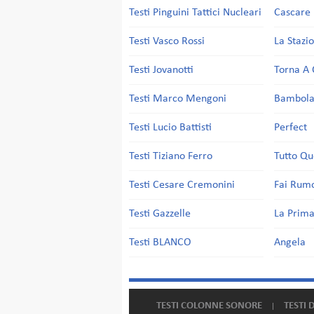
Testi Pinguini Tattici Nucleari
Cascare 
Testi Vasco Rossi
La Stazi
Testi Jovanotti
Torna A 
Testi Marco Mengoni
Bambol
Testi Lucio Battisti
Perfect
Testi Tiziano Ferro
Tutto Qu
Testi Cesare Cremonini
Fai Rum
Testi Gazzelle
La Prima
Testi BLANCO
Angela
TESTI COLONNE SONORE
TESTI 