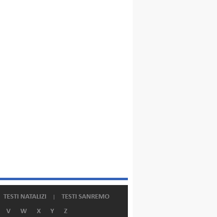
TESTI NATALIZI
TESTI SANREMO
V
W
X
Y
Z