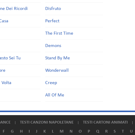
one Dei Ricordi
Disfruto
Casa
Perfect
a
The First Time
Demons
esto Sei Tu
Stand By Me
ore
Wonderwall
 Volta
Creep
All Of Me
DANCE
TESTI CANZONI NAPOLETANE
TESTI CARTONI ANIMATI
F
G
H
I
J
K
L
M
N
O
P
Q
R
S
T
U