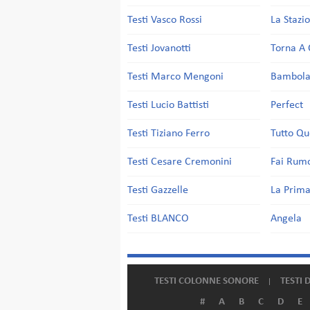
Testi Vasco Rossi
La Stazi
Testi Jovanotti
Torna A 
Testi Marco Mengoni
Bambol
Testi Lucio Battisti
Perfect
Testi Tiziano Ferro
Tutto Qu
Testi Cesare Cremonini
Fai Rum
Testi Gazzelle
La Prima
Testi BLANCO
Angela
TESTI COLONNE SONORE
TESTI 
#
A
B
C
D
E