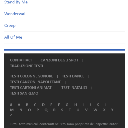
Stand By Me
Wonderwall
Creep
All Of Me
CONTATTACI
CANZONI DEGLI SPOT
TRADUZIONE TESTI
TESTI COLONNE SONORE
TESTI DANCE
TESTI CANZONI NAPOLETANE
TESTI CARTONI ANIMATI
TESTI NATALIZI
TESTI SANREMO
#
A
B
C
D
E
F
G
H
I
J
K
L
M
N
O
P
Q
R
S
T
U
V
W
X
Y
Z
Tutti i testi musicali contenuti nel sito sono proprietà dei rispettivi autori.