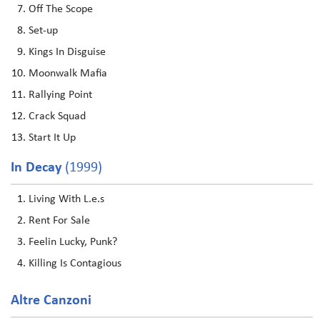
Off The Scope
Set-up
Kings In Disguise
Moonwalk Mafia
Rallying Point
Crack Squad
Start It Up
In Decay
(1999)
Living With L.e.s
Rent For Sale
Feelin Lucky, Punk?
Killing Is Contagious
Altre Canzoni