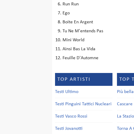
Run Run
Ego
Boite En Argent
Tu Ne M'entends Pas
Mini World
Ainsi Bas La Vida
Feuille D'Automne
TOP ARTISTI
TOP 
Testi Ultimo
Più bell
Testi Pinguini Tattici Nucleari
Cascare 
Testi Vasco Rossi
La Stazi
Testi Jovanotti
Torna A 