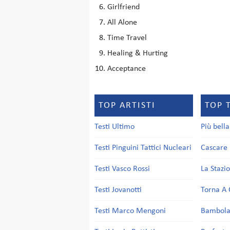
Girlfriend
All Alone
Time Travel
Healing & Hurting
Acceptance
TOP ARTISTI
TOP 
Testi Ultimo
Più bell
Testi Pinguini Tattici Nucleari
Cascare 
Testi Vasco Rossi
La Stazi
Testi Jovanotti
Torna A 
Testi Marco Mengoni
Bambol