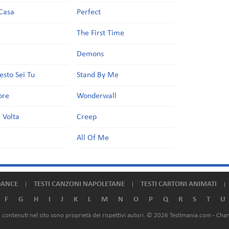
Casa
Perfect
a
The First Time
Demons
esto Sei Tu
Stand By Me
ore
Wonderwall
 Volta
Creep
All Of Me
DANCE
TESTI CANZONI NAPOLETANE
TESTI CARTONI ANIMATI
F
G
H
I
J
K
L
M
N
O
P
Q
R
S
T
U
ali contenuti nel sito sono proprietà dei rispettivi autori. © 2026 Testimania.com -
Chan