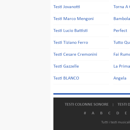
Testi Jovanotti
Torna A 
Testi Marco Mengoni
Bambol
Testi Lucio Battisti
Perfect
Testi Tiziano Ferro
Tutto Qu
Testi Cesare Cremonini
Fai Rum
Testi Gazzelle
La Prima
Testi BLANCO
Angela
TESTI COLONNE SONORE
TESTI 
#
A
B
C
D
E
Tutti i testi music