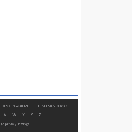
TESTI NATALIZI
TESTI SANREMO
V
W
X
Y
Z
ge privacy settings