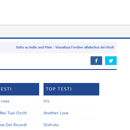
Tutto su Indie and Pixie
Visualizza l'ordine alfabetico dei titoli
TESTI
TOP TESTI
a cosa
Iris
Nei Tuoi Occhi
Another Love
one Dei Ricordi
Disfruto