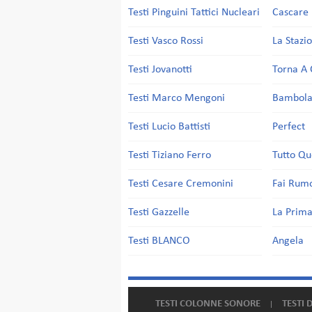
Testi Pinguini Tattici Nucleari
Cascare 
Testi Vasco Rossi
La Stazi
Testi Jovanotti
Torna A 
Testi Marco Mengoni
Bambol
Testi Lucio Battisti
Perfect
Testi Tiziano Ferro
Tutto Qu
Testi Cesare Cremonini
Fai Rum
Testi Gazzelle
La Prima
Testi BLANCO
Angela
TESTI COLONNE SONORE
TESTI 