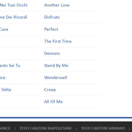
Nei Tuoi Occhi
Another Love
one Dei Ricordi
Disfruto
Casa
Perfect
a
The First Time
Demons
esto Sei Tu
Stand By Me
ore
Wonderwall
 Volta
Creep
All Of Me
DANCE
TESTI CANZONI NAPOLETANE
TESTI CARTONI ANIMATI