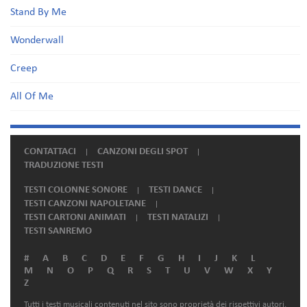
Stand By Me
Wonderwall
Creep
All Of Me
CONTATTACI
CANZONI DEGLI SPOT
TRADUZIONE TESTI
TESTI COLONNE SONORE
TESTI DANCE
TESTI CANZONI NAPOLETANE
TESTI CARTONI ANIMATI
TESTI NATALIZI
TESTI SANREMO
#
A
B
C
D
E
F
G
H
I
J
K
L
M
N
O
P
Q
R
S
T
U
V
W
X
Y
Z
Tutti i testi musicali contenuti nel sito sono proprietà dei rispettivi autori.