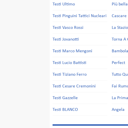
Testi Ultimo
Più bell
Testi Pinguini Tattici Nucleari
Cascare 
Testi Vasco Rossi
La Stazi
Testi Jovanotti
Torna A 
Testi Marco Mengoni
Bambol
Testi Lucio Battisti
Perfect
Testi Tiziano Ferro
Tutto Qu
Testi Cesare Cremonini
Fai Rum
Testi Gazzelle
La Prima
Testi BLANCO
Angela