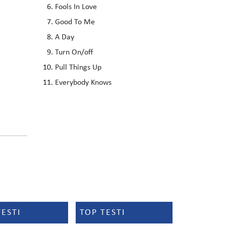
Fools In Love
Good To Me
A Day
Turn On/off
Pull Things Up
Everybody Knows
TESTI
TOP TESTI