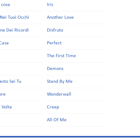
a cosa
Iris
Nei Tuoi Occhi
Another Love
one Dei Ricordi
Disfruto
Casa
Perfect
a
The First Time
Demons
esto Sei Tu
Stand By Me
ore
Wonderwall
 Volta
Creep
All Of Me