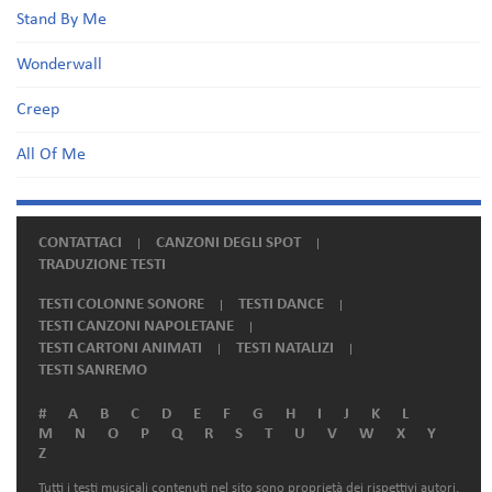
Stand By Me
Wonderwall
Creep
All Of Me
CONTATTACI
CANZONI DEGLI SPOT
TRADUZIONE TESTI
TESTI COLONNE SONORE
TESTI DANCE
TESTI CANZONI NAPOLETANE
TESTI CARTONI ANIMATI
TESTI NATALIZI
TESTI SANREMO
#
A
B
C
D
E
F
G
H
I
J
K
L
M
N
O
P
Q
R
S
T
U
V
W
X
Y
Z
Tutti i testi musicali contenuti nel sito sono proprietà dei rispettivi autori.