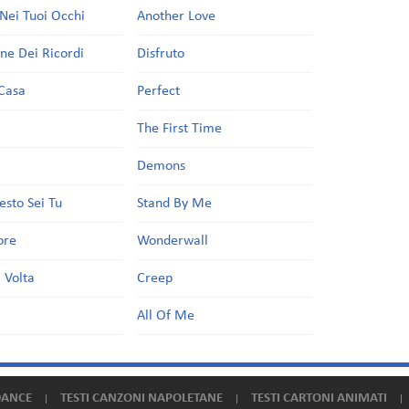
Nei Tuoi Occhi
Another Love
one Dei Ricordi
Disfruto
Casa
Perfect
a
The First Time
Demons
esto Sei Tu
Stand By Me
ore
Wonderwall
 Volta
Creep
All Of Me
DANCE
TESTI CANZONI NAPOLETANE
TESTI CARTONI ANIMATI