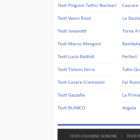
Testi Pinguini Tattici Nucleari
Cascare 
Testi Vasco Rossi
La Stazi
Testi Jovanotti
Torna A 
Testi Marco Mengoni
Bambol
Testi Lucio Battisti
Perfect
Testi Tiziano Ferro
Tutto Qu
Testi Cesare Cremonini
Fai Rum
Testi Gazzelle
La Prima
Testi BLANCO
Angela
TESTI COLONNE SONORE
TESTI 