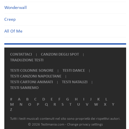
Wonderwall
Creep
All Of Me
CONTATTACI
CANZONI DEGLI SPOT
TRADUZIONE TESTI
TESTI COLONNE SONORE
TESTI DANCE
TESTI CANZONI NAPOLETANE
TESTI CARTONI ANIMATI
TESTI NATALIZI
TESTI SANREMO
#
A
B
C
D
E
F
G
H
I
J
K
L
M
N
O
P
Q
R
S
T
U
V
W
X
Y
Z
Tutti i testi musicali contenuti nel sito sono proprietà dei rispettivi autori.
© 2026 Testimania.com -
Change privacy settings